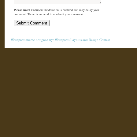
Please note:
Comment moderation is enabled and may delay your
comment. There is no need to resubmit your comment.
Wordpress theme
designed by:
Wordpress Layouts
and
Design Contest