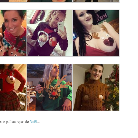
Noël
e de pull au repas de
…