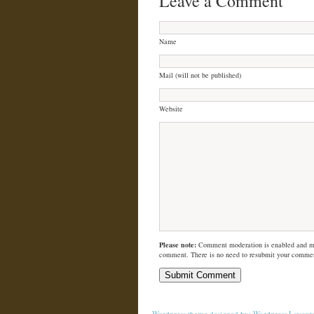
Leave a Comment
Name
Mail (will not be published)
Website
Please note:
Comment moderation is enabled and m
comment. There is no need to resubmit your comme
Wordpress theme
designed by:
Wordpress Layout