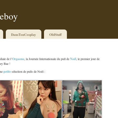
ueboy
DansTonCosplay
OldStuff
Orgasme
Noël
diale de l’
, la Journée Internationale du pull de
, le premier jour de
ley Bae !
petite
une
sélection de pulls de Noël :