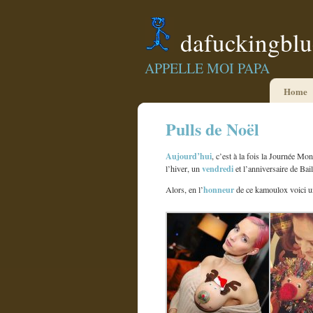
dafuckingbl
APPELLE MOI PAPA
Home
Pulls de Noël
Aujourd’hui
, c’est à la fois la Journée Mon
vendredi
l’hiver, un
et l’anniversaire de Bai
honneur
Alors, en l’
de ce kamoulox voici 