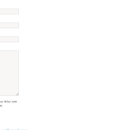
ay delay your
nt.
s
and
Design Contest