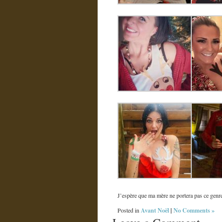
J’espère que ma mère ne portera pas ce genr
Avant Noël
|
No Comments »
Posted in