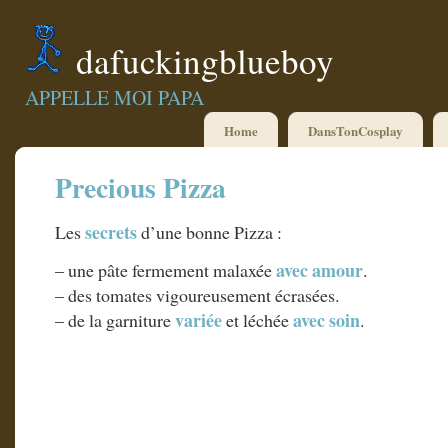
dafuckingblueboy
APPELLE MOI PAPA
Home
DansTonCosplay
Precious Pizza
secrets
Les
d’une bonne Pizza :
avec amour
– une pâte fermement malaxée
.
– des tomates vigoureusement écrasées.
variée
avec soin
– de la garniture
et léchée
.