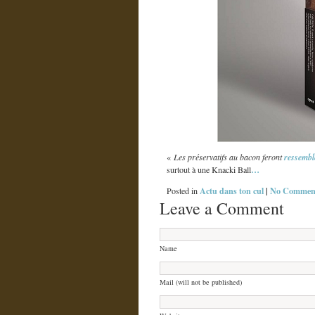
«
Les préservatifs au bacon feront
ressemb
…
surtout à une Knacki Ball
Actu dans ton cul
|
No Comment
Posted in
Leave a Comment
Name
Mail (will not be published)