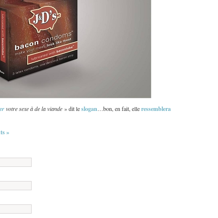
slogan
ressemblera
ler
votre sexe à de la viande
» dit le
…bon, en fait, elle
s »