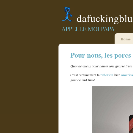
dafuckingbl
APPELLE MOI PAPA
Home
Pour nous, les porcs
Quoi de mieux pour baiser une grosse truie
réflexion
améric
C’est certainement la
bien
goût de lard fumé.