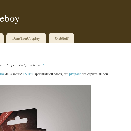
ueboy
DansTonCosplay
OldStuff
 que des préservatifs au bacon
!
aine
J&D’s
propose
de la société
, spécialiste du bacon, qui
des capotes au bon