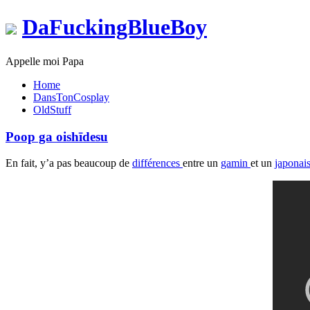
DaFuckingBlueBoy
Appelle moi Papa
Home
DansTonCosplay
OldStuff
Poop ga oishīdesu
En fait, y’a pas beaucoup de
différences
entre un
gamin
et un
japonai