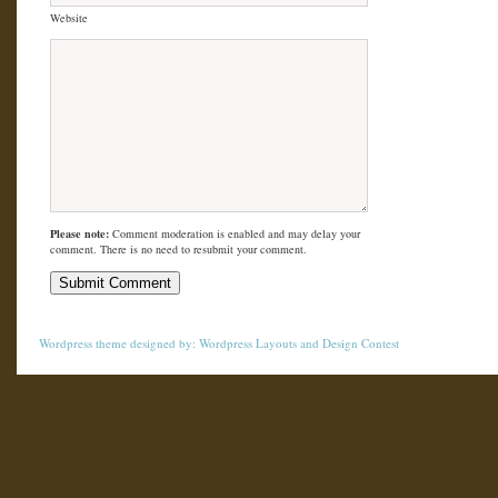
Website
Please note:
Comment moderation is enabled and may delay your
comment. There is no need to resubmit your comment.
Wordpress theme
designed by:
Wordpress Layouts
and
Design Contest