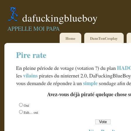
dafuckingblueboy
APPELLE MOI PAPA
Home
DansTonCosplay
Pire rate
HAD
En pleine période de votage (votation ?) du plan
vilains
les
pirates du ninternet 2.0, DaFuckingBlueBoy, 
simple
vous demande de répondre à un
sondage afin d
Avez-vous déjà piraté quelque chose s
Oui
Euh.... oui