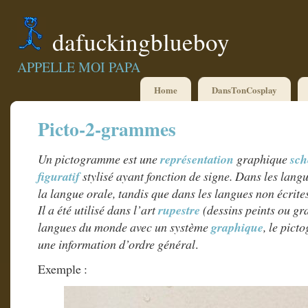
dafuckingblueboy
APPELLE MOI PAPA
Home
DansTonCosplay
Picto-2-grammes
Un pictogramme est une
représentation
graphique
sch
figuratif
stylisé ayant fonction de signe. Dans les langue
la langue orale, tandis que dans les langues non écrites,
Il a été utilisé dans l’art
rupestre
(dessins peints ou gra
langues du monde avec un système
graphique
, le pic
une information d’ordre général
.
Exemple :