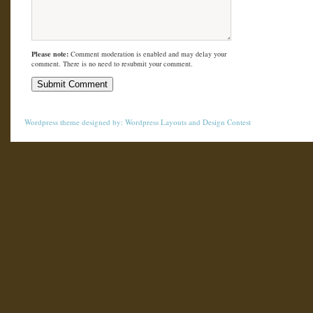
Please note:
Comment moderation is enabled and may delay your
comment. There is no need to resubmit your comment.
Wordpress theme
designed by:
Wordpress Layouts
and
Design Contest