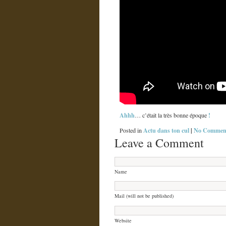
Ahhh
!
… c’était la très bonne époque
Actu dans ton cul
|
No Comment
Posted in
Leave a Comment
Name
Mail (will not be published)
Website