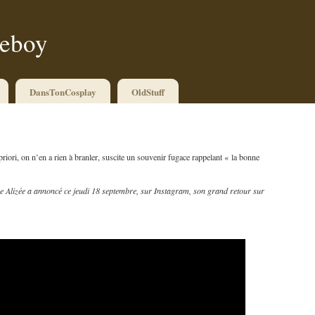
ueboy
DansTonCosplay
OldStuff
priori, on n’en a rien à branler, suscite un souvenir fugace rappelant « la bonne
e Alizée a annoncé ce jeudi 18 septembre, sur Instagram, son grand retour sur