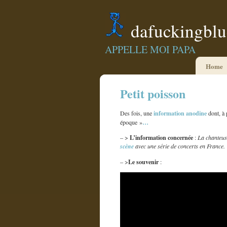
dafuckingbl
APPELLE MOI PAPA
Home
Petit poisson
information
anodine
Des fois, une
dont, à 
…
époque »
L’information concernée
– >
:
La chanteus
scène
avec une série de concerts en France.
Le souvenir
– >
: