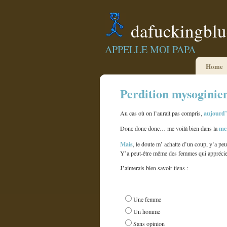
dafuckingbl
APPELLE MOI PAPA
Home
Perdition mysoginie
aujourd’
Au cas où on l’aurait pas compris,
me
Donc donc donc… me voilà bien dans la
Mais
, le doute m’ achatte d’un coup, y’a pe
Y’a peut-être même des femmes qui apprécie
J’aimerais bien savoir tiens :
Une femme
Un homme
Sans opinion