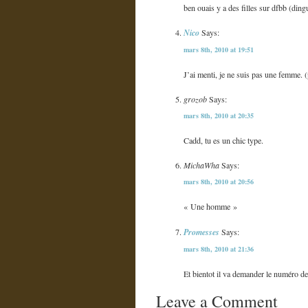
ben ouais y a des filles sur dfbb (ding
Nico
Says:
mars 8th, 2010 at 19:51
J’ai menti, je ne suis pas une femme. (
grozob
Says:
mars 8th, 2010 at 20:35
Cadd, tu es un chic type.
MichaWha
Says:
mars 8th, 2010 at 20:56
« Une homme »
Promesses
Says:
mars 8th, 2010 at 21:36
Et bientot il va demander le numéro de
Leave a Comment