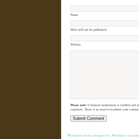
Name
Mail (will not be published)
Website
Please note:
Comment moderation is enabled and m
comment. There is no need to resubmit your comme
Wordpress theme
designed by:
Wordpress Layout