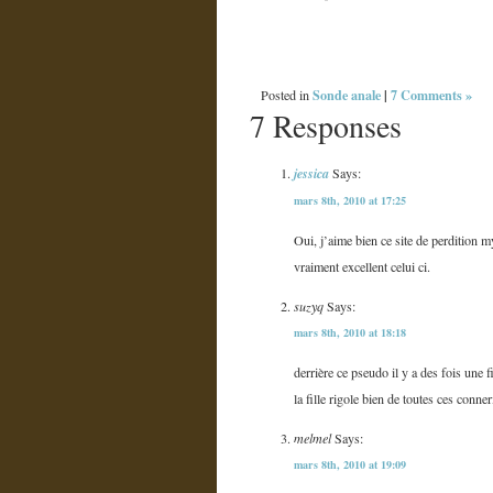
Sonde anale
|
7 Comments »
Posted in
7 Responses
jessica
Says:
mars 8th, 2010 at 17:25
Oui, j’aime bien ce site de perdition m
vraiment excellent celui ci.
suzyq
Says:
mars 8th, 2010 at 18:18
derrière ce pseudo il y a des fois une 
la fille rigole bien de toutes ces conne
melmel
Says:
mars 8th, 2010 at 19:09