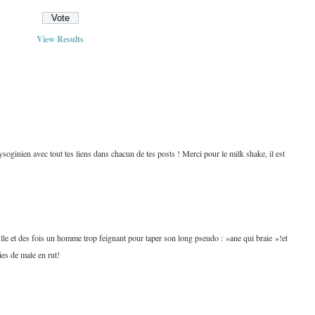
View Results
ysoginien avec tout tes liens dans chacun de tes posts ! Merci pour le milk shake, il est
fille et des fois un homme trop feignant pour taper son long pseudo : »ane qui braie »!et
ries de male en rut!