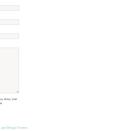
ay delay your
nt.
s
and
Design Contest