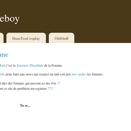
ueboy
DansTonCosplay
OldStuff
nne
hui
Journée Mondiale
c’est la
de la Femme.
rde
nos amies
pour faire une newz qui respect un tant soit peu
les femmes.
!?
ut-être des femmes qui passent ici des fois
??!!
nt ce site de perdition mysoginien
Tu es...