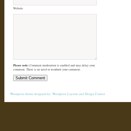
Website
Please note:
Comment moderation is enabled and may delay your
comment. There is no need to resubmit your comment.
Wordpress theme
designed by:
Wordpress Layouts
and
Design Contest