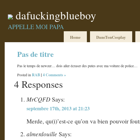
dafuckingblueboy
APPELLE MOI PAPA
Home
DansTonCosplay
Pas de titre
Pas le temps de newzer… dois aller écraser des putes avec ma voiture de police…
RAB
|
4 Comments »
Posted in
4 Responses
MrCQFD
Says:
septembre 17th, 2013 at 21:23
Merde, qu(i)’est-ce qu’on va bien pouvoir fou
almerdouille
Says: