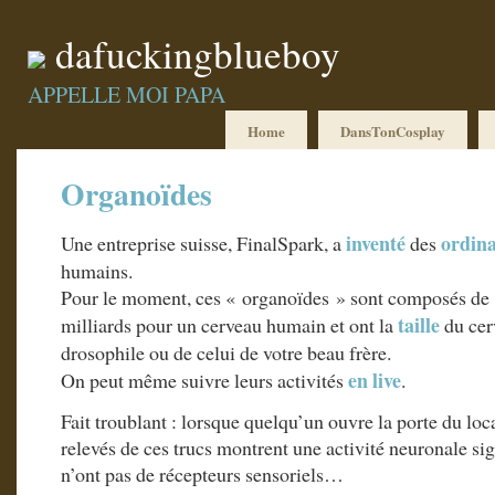
dafuckingblueboy
APPELLE MOI PAPA
Home
DansTonCosplay
Organoïdes
inventé
ordin
Une entreprise suisse, FinalSpark, a
des
humains.
Pour le moment, ces « organoïdes » sont composés de 
taille
milliards pour un cerveau humain et ont la
du cer
drosophile ou de celui de votre beau frère.
en live
On peut même suivre leurs activités
.
Fait troublant : lorsque quelqu’un ouvre la porte du loca
relevés de ces trucs montrent une activité neuronale sig
n’ont pas de récepteurs sensoriels…