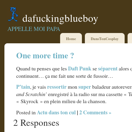
dafuckingblueboy
APPELLE MOI PAPA
Home
DansTonCosplay
One more time ?
Daft Punk
séparent
Quand tu penses que les
se
alors 
continuent… ça me fait une sorte de fussoir…
P’tain
ressortir
super
, je vais
mon
baladeur autorever
and Scratchin’
enregistré à la radio sur ma cassette « T
« Skyrock » en plein milieu de la chanson.
Actu dans ton cul
|
2 Comments »
Posted in
2 Responses