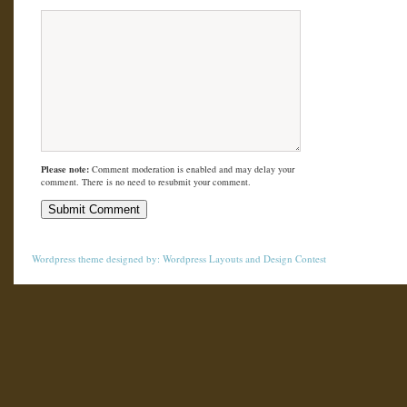
Please note:
Comment moderation is enabled and may delay your
comment. There is no need to resubmit your comment.
Wordpress theme
designed by:
Wordpress Layouts
and
Design Contest