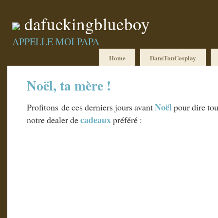
dafuckingblueboy
APPELLE MOI PAPA
Home
DansTonCosplay
Noël, ta mère !
Noël
Profitons de ces derniers jours avant
pour dire to
cadeaux
notre dealer de
préféré :