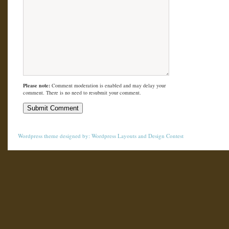
Please note:
Comment moderation is enabled and may delay your
comment. There is no need to resubmit your comment.
Wordpress theme
designed by:
Wordpress Layouts
and
Design Contest