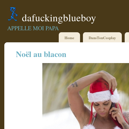
dafuckingblueboy
APPELLE MOI PAPA
Home
DansTonCosplay
Noël au blacon