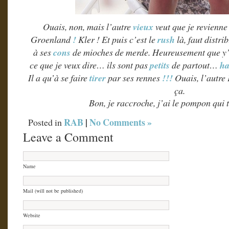
Ouais, non, mais l’autre
vieux
veut que je revienne
Groenland
!
Kler ! Et puis c’est le
rush
là, faut distri
à ses
cons
de mioches de merde. Heureusement que y’
ce que je veux dire… ils sont pas
petits
de partout…
h
Il a qu’à se faire
tirer
par ses rennes
!!!
Ouais, l’autre
ça.
Bon, je raccroche, j’ai le pompon qui t
RAB
|
No Comments »
Posted in
Leave a Comment
Name
Mail (will not be published)
Website