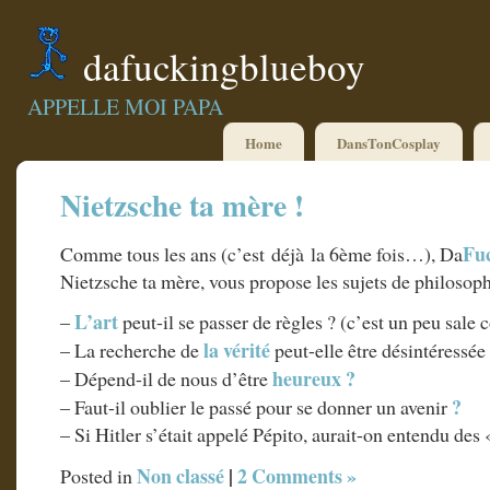
dafuckingblueboy
APPELLE MOI PAPA
Home
DansTonCosplay
Nietzsche ta mère !
Fu
Comme tous les ans (c’est déjà la 6ème fois…), Da
Nietzsche ta mère, vous propose les sujets de philosop
L’art
–
peut-il se passer de règles ? (c’est un peu sa
la vérité
– La recherche de
peut-elle être désintéressée
heureux ?
– Dépend-il de nous d’être
?
– Faut-il oublier le passé pour se donner un avenir
– Si Hitler s’était appelé Pépito, aurait-on entendu des
Non classé
|
2 Comments »
Posted in