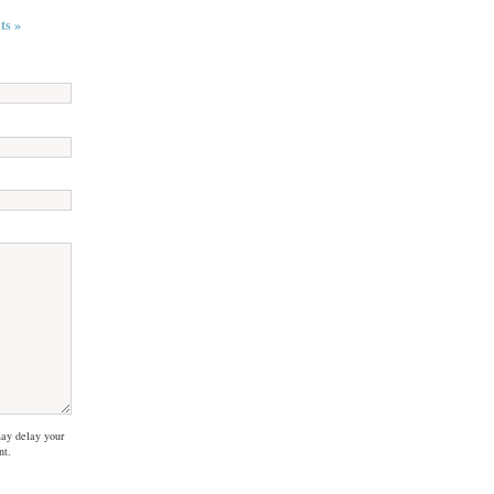
s »
ay delay your
nt.