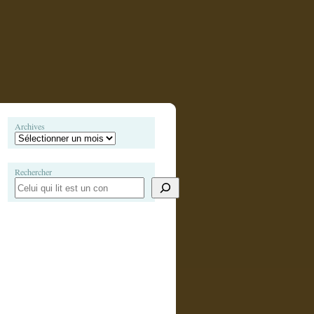
Archives
Rechercher