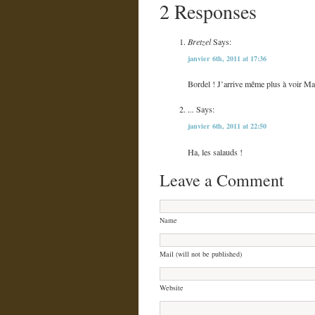
2 Responses
Bretzel
Says:
janvier 6th, 2011 at 17:36
Bordel ! J’arrive même plus à voir Ma
...
Says:
janvier 6th, 2011 at 22:50
Ha, les salauds !
Leave a Comment
Name
Mail (will not be published)
Website