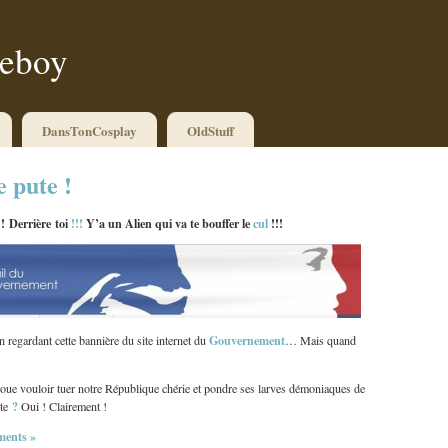
ueboy
DansTonCosplay
OldStuff
e pute !
! Derrière toi
!!!
Y’a un Alien qui va te bouffer le
cul
!!!
Gouvernement
n regardant cette bannière du site internet du
… Mais quand
e vouloir tuer notre République chérie et pondre ses larves démoniaques de
?
nte
Oui ! Clairement !
ents »