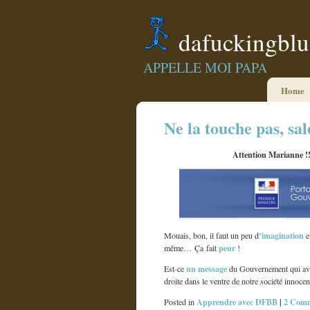
dafuckingbl
APPELLE MOI PAPA
Home
Ne la touche pas, sal
Attention Marianne !!
‘imagination
Mouais, bon, il faut un peu d
e
peur
même… Ça fait
!
un message
Est-ce
du Gouvernement qui avou
droite dans le ventre de notre société innoce
Apprendre avec DFBB
|
2 Comm
Posted in