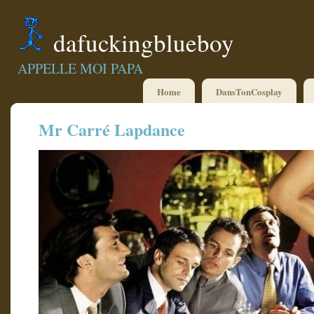
dafuckingblueboy
APPELLE MOI PAPA
Home
DansTonCosplay
Mr Carré Lapdance