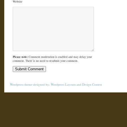
Website
Please note:
Comment moderation is enabled and may delay your
comment. There is no need to resubmit your comment.
Wordpress theme
designed by:
Wordpress Layouts
and
Design Contest