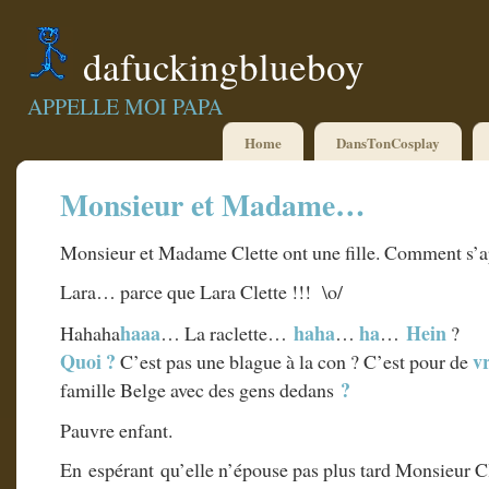
dafuckingblueboy
APPELLE MOI PAPA
Home
DansTonCosplay
Monsieur et Madame…
Monsieur et Madame Clette ont une fille. Comment s’ap
Lara… parce que Lara Clette !!! \o/
haaa
haha
ha
Hein
Hahaha
… La raclette…
…
…
?
Quoi ?
v
C’est pas une blague à la con ? C’est pour de
?
famille Belge avec des gens dedans
Pauvre enfant.
En espérant qu’elle n’épouse pas plus tard Monsieur 