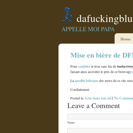
dafuckingbl
APPELLE MOI PAPA
Home
Mise en bière de D
combler
Pour
le trou sans fin de
Sasha Gre
faisant ainsi accroitre le prix de ce breuvage
qualité
lolesque
La
des newz de ce site sera
Cordialement.
Actu dans ton cul
|
No Comment
Posted in
Leave a Comment
Name