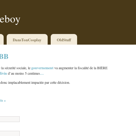
ueboy
DansTonCosplay
OldStuff
FBB
gouvernement
y
la sécurité sociale, le
va augmenter la fiscalité de la BIÈRE
divin
…
d’au moins 5 centimes
 donc implacablement impactée par cette décision.
s »