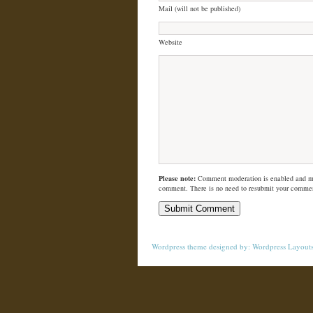
Mail (will not be published)
Website
Please note:
Comment moderation is enabled and m
comment. There is no need to resubmit your comme
Wordpress theme
designed by:
Wordpress Layout