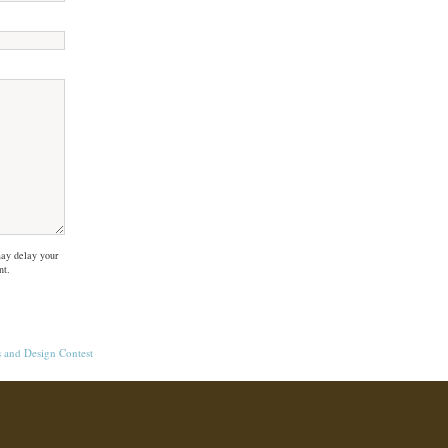
ay delay your
nt.
s
and
Design Contest