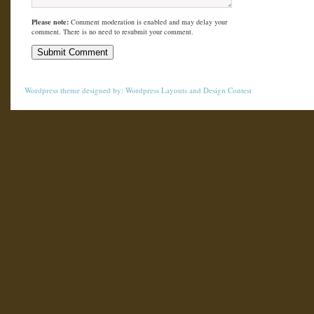
Please note:
Comment moderation is enabled and may delay your
comment. There is no need to resubmit your comment.
Wordpress theme
designed by:
Wordpress Layouts
and
Design Contest