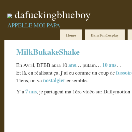
dafuckingblueboy
APPELLE MOI PAPA
Home
DansTonCosplay
MilkBukakeShake
ans
10 ans
En Avril, DFBB aura 10
… putain…
…
fussoir
Et là, en réalisant ça, j’ai eu comme un coup de
nostalgier
Tiens, on va
ensemble.
7 ans
Y’a
, je partageai ma 1ère vidéo sur Dailymotion 