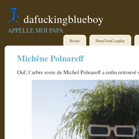
dafuckingblueboy
APPELLE MOI PAPA
Home
DansTonCosplay
Michêne Polnareff
Ouf, l’arbre sosie de Michel Polnareff a enfin retrouvé 