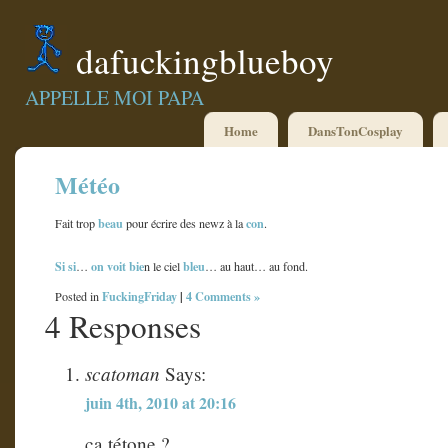
dafuckingblueboy
APPELLE MOI PAPA
Home
DansTonCosplay
Météo
beau
con
Fait trop
pour écrire des newz à la
.
Si si
on voit bie
bleu
…
n le ciel
… au haut… au fond.
FuckingFriday
|
4 Comments »
Posted in
4 Responses
scatoman
Says:
juin 4th, 2010 at 20:16
ça tétone ?