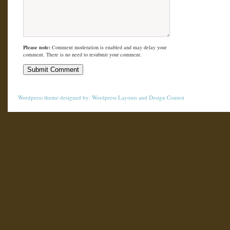
Please note:
Comment moderation is enabled and may delay your
comment. There is no need to resubmit your comment.
Wordpress theme
designed by:
Wordpress Layouts
and
Design Contest