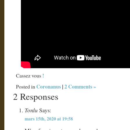
!
Cassez vous
Coronanus
|
2 Comments »
Posted in
2 Responses
Tordu
Says:
mars 15th, 2020 at 19:58