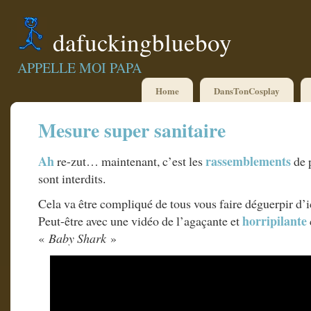
dafuckingblueboy
APPELLE MOI PAPA
Home
DansTonCosplay
Mesure super sanitaire
Ah
rassemblements
re-zut… maintenant, c’est les
de 
sont interdits.
Cela va être compliqué de tous vous faire déguerpir d’i
horripilante
Peut-être avec une vidéo de l’agaçante et
«
Baby Shark
»