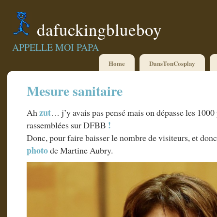
dafuckingblueboy
APPELLE MOI PAPA
Home
DansTonCosplay
Mesure sanitaire
zut
Ah
… j’y avais pas pensé mais on dépasse les 1000 
!
rassemblées sur DFBB
Donc, pour faire baisser le nombre de visiteurs, et don
photo
de Martine Aubry.