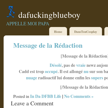
dafuckingblueboy
APPELLE MOI PAPA
Home
DansTonCosplay
Message de la Rédaction
[Message de la Rédaction
Désolé
, pas de
vraie
newz aujou
Cadd est trop
occupé
.
Il est allongé
nu
sur son ba
nuage
radioactif lui donne enfin les
supers
po
[/Message de la Rédaction
In Da DFBB Life
|
No Comments »
Posted in
Leave a Comment