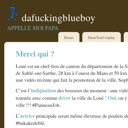
dafuckingblueboy
APPELLE MOI PAPA
Home
DansTonCosplay
Merci qui ?
Loué est un chef-lieu de canton du département de la S
de Sablé-sur-Sarthe, 28 km à l’ouest du Mans et 50 km 
une vidéo récente qui fait la promotion de la ville, Sophi
indignation
C’est l’
des bouseux du moment : une vid
décor
!
Oui
tournée avec comme
la ville de Loué
, on 
ville !!! #PanneauJob.
actrice
L’
principale serait même éleveuse de poulets d
#bukakedeblé.