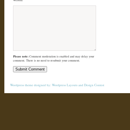
Website
Please note:
Comment moderation is enabled and may delay your
comment. There is no need to resubmit your comment.
Wordpress theme
designed by:
Wordpress Layouts
and
Design Contest