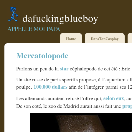
dafuckingblueboy
APPELLE MOI PAPA
Home
DansTonCosplay
Mercatolopode
star
Parlons un peu de la
céphalopode de cet été :
Eric
Un site russe de paris sportifs propose, à l’aquarium a
100.000 dollars
poulpe,
afin de l’intégrer parmi ses 1
selon eux
Les allemands auraient refusé l’offre qui,
, a
prop
De son coté, le zoo de Madrid aurait aussi fait une