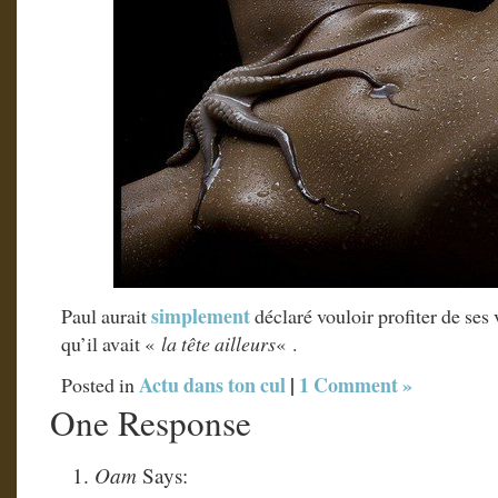
simplement
Paul aurait
déclaré vouloir profiter de se
qu’il avait «
la tête ailleurs
« .
Actu dans ton cul
|
1 Comment »
Posted in
One Response
Oam
Says: