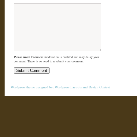
Please note:
Comment moderation is enabled and may delay your
comment. There is no need to resubmit your comment.
Wordpress theme
designed by:
Wordpress Layouts
and
Design Contest