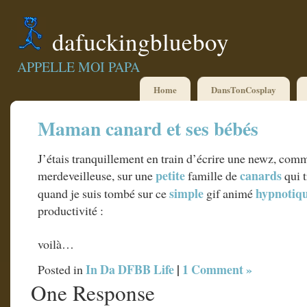
dafuckingblueboy
APPELLE MOI PAPA
Home
DansTonCosplay
Maman canard et ses bébés
J’étais tranquillement en train d’écrire une newz, com
petite
canards
merdeveilleuse, sur une
famille de
qui 
simple
hypnotiq
quand je suis tombé sur ce
gif animé
productivité :
voilà…
In Da DFBB Life
|
1 Comment »
Posted in
One Response