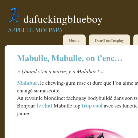
dafuckingblueboy
APPELLE MOI PAPA
Home
DansTonCosplay
Mabulle, Mabulle, on t’enc…
« Quand y’en a marre, y’a Malabar ! »
Malabar
, le chewing-gum rose et dure que l’on aime a
changé sa mascotte.
Au revoir le blondinet fachogay bodybuildé dans son tsh
le chat
trop cool
Bonjour
Mabulle top
avec ses lunettes
jaune.