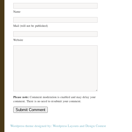
Name
Mail (will not be published)
Website
Please note:
Comment moderation is enabled and may delay your
comment. There is no need to resubmit your comment.
Wordpress theme
designed by:
Wordpress Layouts
and
Design Contest