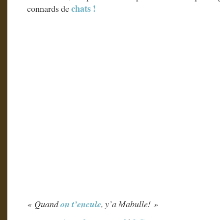
chats !
connards de
« Quand
on t’encule
, y’a Mabulle! »