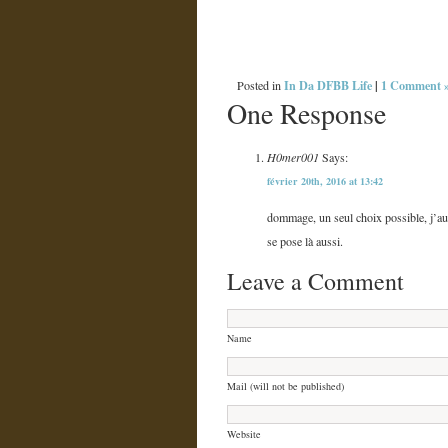
In Da DFBB Life
|
1 Comment 
Posted in
One Response
H0mer001
Says:
février 20th, 2016 at 13:42
dommage, un seul choix possible, j’au
se pose là aussi.
Leave a Comment
Name
Mail (will not be published)
Website