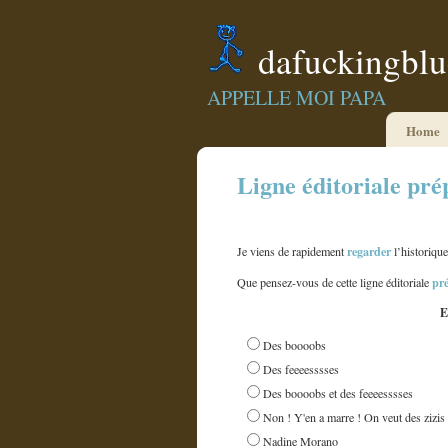
dafuckingbl
APPELLE MOI PAPA
Home
Ligne éditoriale pr
regarder
Je viens de rapidement
l’historique
pr
Que pensez-vous de cette ligne éditoriale
E
Des boooobs
Des feeeesssses
Des boooobs et des feeeesssses
Non ! Y'en a marre ! On veut des zizis 
Nadine Morano