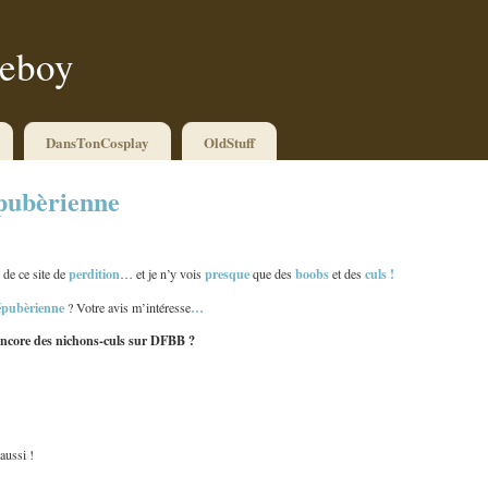
ueboy
DansTonCosplay
OldStuff
épubèrienne
perdition
presque
boobs
culs
!
 de ce site de
… et je n’y vois
que des
et des
épubèrienne
…
? Votre avis m’intéresse
ncore des nichons-culs sur DFBB ?
aussi !