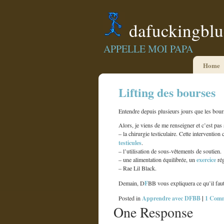
dafuckingbl
APPELLE MOI PAPA
Home
Lifting des bourses
Entendre depuis plusieurs jours que les bour
Alors, je viens de me renseigner et c’est pas s
– la chirurgie testiculaire. Cette interventio
testicules
.
– l’utilisation de sous-vêtements de soutien.
exercice
– une alimentation équilibrée, un
rég
– Rae Lil Black.
F
Demain, D
BB vous expliquera ce qu’il fau
Apprendre avec DFBB
|
1 Comm
Posted in
One Response