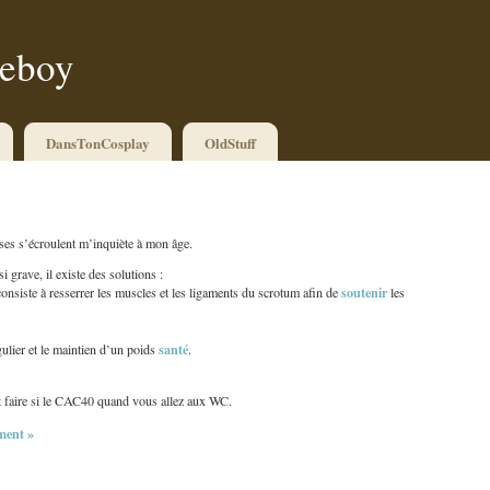
ueboy
DansTonCosplay
OldStuff
ses s’écroulent m’inquiète à mon âge.
i grave, il existe des solutions :
soutenir
n consiste à resserrer les muscles et les ligaments du scrotum afin de
les
santé
ulier et le maintien d’un poids
.
t faire si le CAC40 quand vous allez aux WC.
ent »