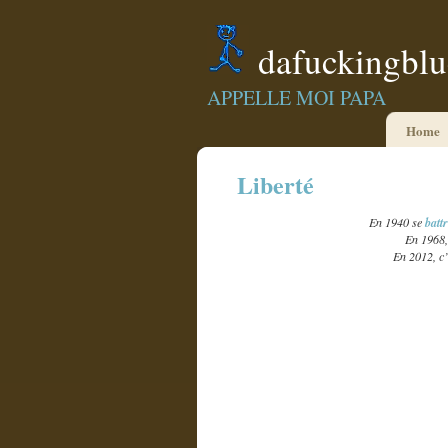
dafuckingbl
APPELLE MOI PAPA
Home
Liberté
En 1940 se
batt
En 1968, 
En 2012, c