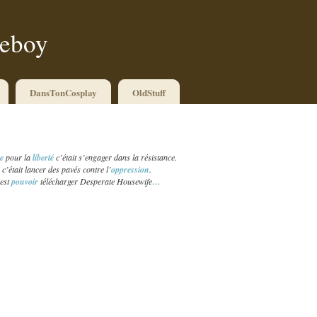
ueboy
DansTonCosplay
OldStuff
re
pour la
liberté
c’était s’engager dans la résistance.
c’était lancer des pavés contre l’
oppression
.
’est
pouvoir
télécharger Desperate Housewife
…