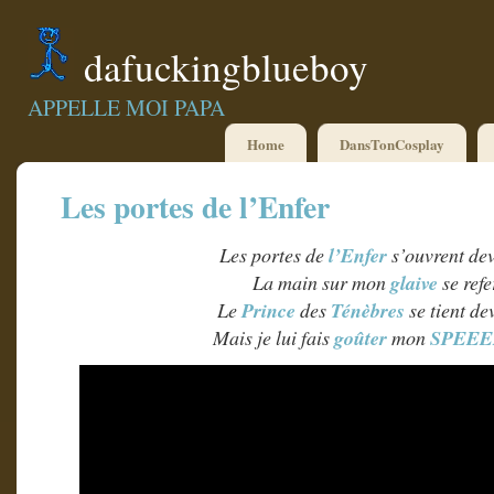
dafuckingblueboy
APPELLE MOI PAPA
Home
DansTonCosplay
Les portes de l’Enfer
Les portes de
l’Enfer
s’ouvrent de
La main sur mon
glaive
se ref
Le
Prince
des
Ténèbres
se tient d
Mais je lui fais
goûter
mon
SPEE