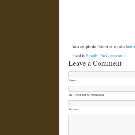
boive
Dans cet épisode, Peter et ses copains
Parodix
|
No Comments »
Posted in
Leave a Comment
Name
Mail (will not be published)
Website