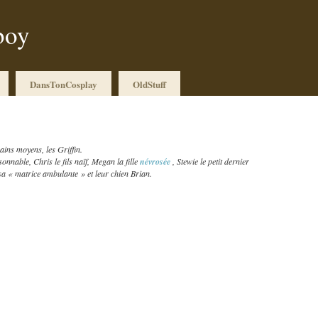
boy
DansTonCosplay
OldStuff
ains moyens, les Griffin.
onnable, Chris le fils naïf, Megan la fille
névrosée
, Stewie le petit dernier
sa « matrice ambulante » et leur chien Brian.