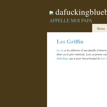
dafuckingblue
APPELLE MOI PAPA
Home
Les Griffin
La vie
et les déboires d’une famille d’Améric
Peter est le père imbécile, Lois sa femme rais
diabolique
qui a pour but principal de
tuer