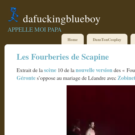
dafuckingblueboy
APPELLE MOI PAPA
Home
DansTonCosplay
Les Fourberies de Scapine
scène
nouvelle
version
Extrait de la
10 de la
des « Fou
Géronte
Zobinet
s’oppose au mariage de Léandre avec
Lecteur
vidéo