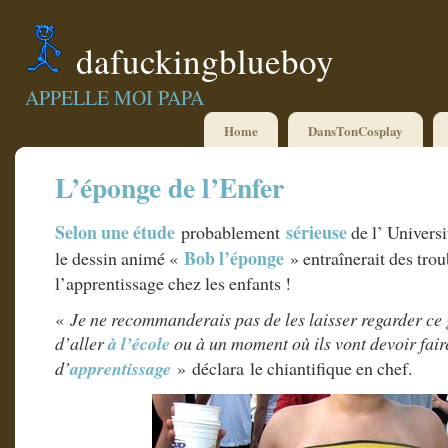
dafuckingblueboy
APPELLE MOI PAPA
Home
DansTonCosplay
L’éponge de l’Enfer
Selon une étude
sérieuse
probablement
de l’ Univers
Bob l’éponge
le dessin animé «
» entraînerait des troub
l’apprentissage chez les enfants !
«
Je ne recommanderais pas de les laisser regarder ce
d’aller
à l’école
ou à un moment où ils vont devoir faire
d’
apprentissage
» déclara le chiantifique en chef.