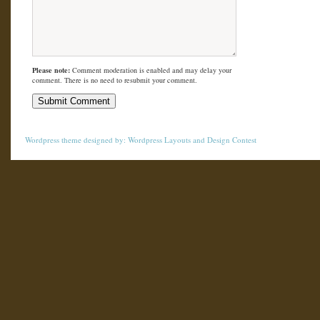
Please note:
Comment moderation is enabled and may delay your
comment. There is no need to resubmit your comment.
Wordpress theme
designed by:
Wordpress Layouts
and
Design Contest