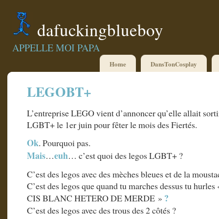
dafuckingblueboy
APPELLE MOI PAPA
Home
DansTonCosplay
LEGOBT+
L’entreprise LEGO vient d’annoncer qu’elle allait sorti
LGBT+ le 1er juin pour fêter le mois des Fiertés.
Ok
. Pourquoi pas.
Mais
euh
…
… c’est quoi des legos LGBT+ ?
C’est des legos avec des mèches bleues et de la mousta
C’est des legos que quand tu marches dessus tu h
?
CIS BLANC HETERO DE MERDE »
C’est des legos avec des trous des 2 côtés ?