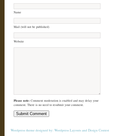
Name
Mail (will not be published)
Website
Please note:
Comment moderation is enabled and may delay your
comment. There is no need to resubmit your comment.
Wordpress theme
designed by:
Wordpress Layouts
and
Design Contest