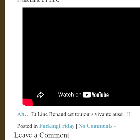
Ah
… Et Line Renaud est toujours vivante aussi !!!
FuckingFriday
|
No Comments »
Posted in
Leave a Comment