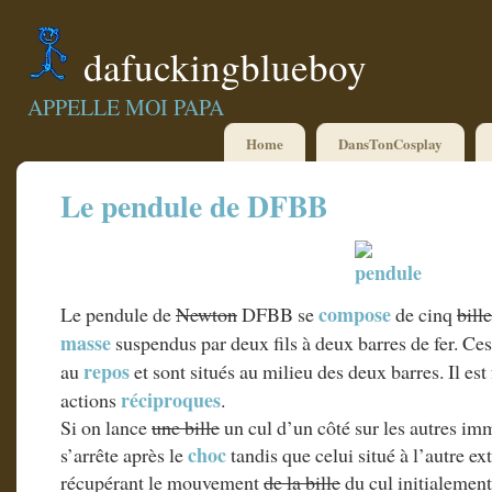
dafuckingblueboy
APPELLE MOI PAPA
Home
DansTonCosplay
Le pendule de DFBB
compose
Le pendule de
Newton
DFBB se
de cinq
bill
masse
suspendus par deux fils à deux barres de fer. Ce
repos
au
et sont situés au milieu des deux barres. Il est
réciproques
actions
.
Si on lance
une bille
un cul d’un côté sur les autres im
choc
s’arrête après le
tandis que celui situé à l’autre e
récupérant le mouvement
de la bille
du cul initialement