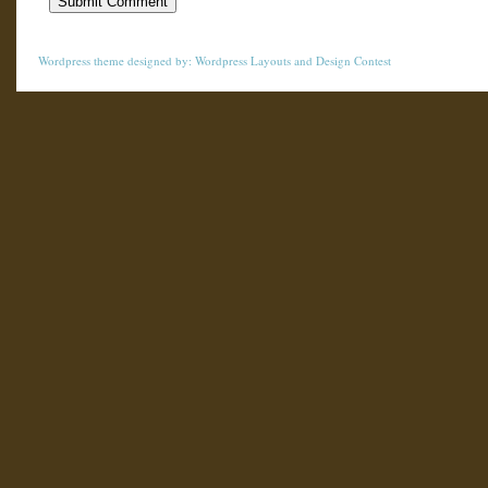
Wordpress theme
designed by:
Wordpress Layouts
and
Design Contest