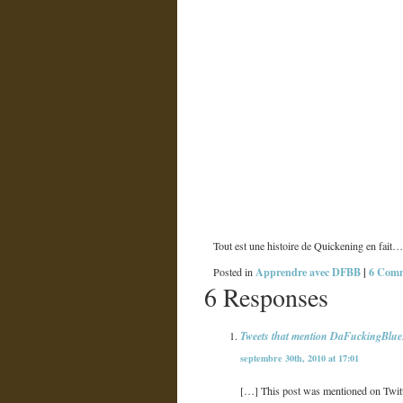
Tout est une histoire de Quickening en fait…
Apprendre avec DFBB
|
6 Comm
Posted in
6 Responses
Tweets that mention DaFuckingBlueB
septembre 30th, 2010 at 17:01
[…] This post was mentioned on Twitt