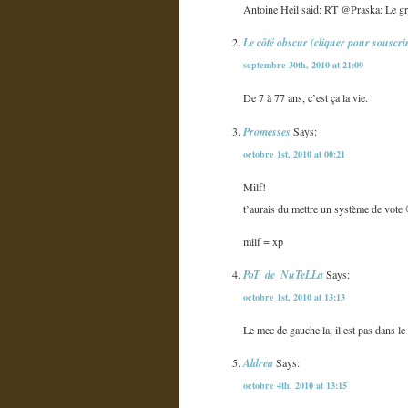
Antoine Heil said: RT @Praska: Le g
Le côté obscur (cliquer pour souscri
septembre 30th, 2010 at 21:09
De 7 à 77 ans, c’est ça la vie.
Promesses
Says:
octobre 1st, 2010 at 00:21
Milf!
t’aurais du mettre un système de vote 
milf = xp
PoT_de_NuTeLLa
Says:
octobre 1st, 2010 at 13:13
Le mec de gauche la, il est pas dans le 
Aldrea
Says:
octobre 4th, 2010 at 13:15