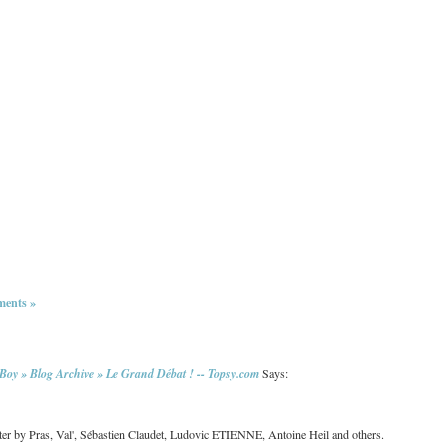
ents »
oy » Blog Archive » Le Grand Débat ! -- Topsy.com
Says:
er by Pras, Val', Sébastien Claudet, Ludovic ETIENNE, Antoine Heil and others.