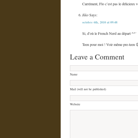
Carrément, Flo c’est pas le délicieux 
Ikko
Says:
octobre 6th, 2010 at 09:48
Si, d’où le French Nerd au départ ^^’
Teen pour moi ! Voir même pre-teen 
Leave a Comment
Name
Mail (will not be published)
Website