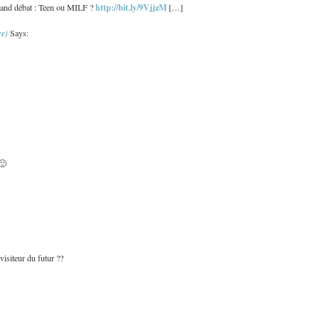
http://bit.ly/9VjjzM
rand débat : Teen ou MILF ?
[…]
re)
Says:
🙂
visiteur du futur ??