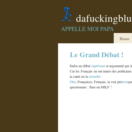
dafuckingbl
APPELLE MOI PAPA
Home
Le Grand Débat !
captivant
Enfin un débat
et argumenté qui i
Car les Français en ont marre des politiciens
sécurité
la santé ou la
.
Oui
occu
, Françaises, Français, la vrai pré
pa
?
questionnée : Teen ou MILF