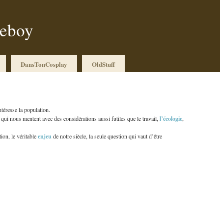
ueboy
DansTonCosplay
OldStuff
ntéresse la population.
l’écologie
 qui nous mentent avec des considérations aussi futiles que le travail,
,
enjeu
tion, le véritable
de notre siècle, la seule question qui vaut d’être