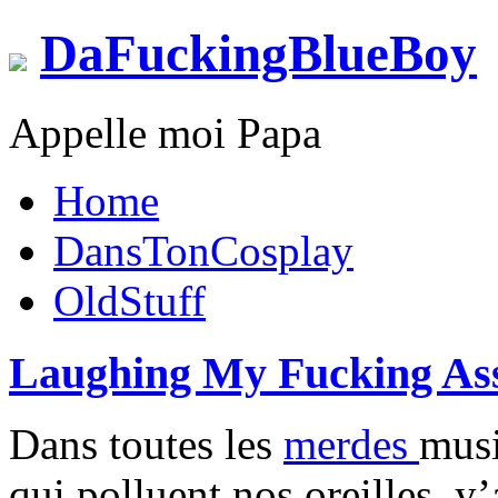
DaFuckingBlueBoy
Appelle moi Papa
Home
DansTonCosplay
OldStuff
Laughing My Fucking As
Dans toutes les
merdes
musi
qui polluent nos oreilles, 