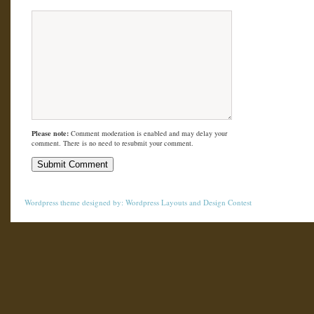
Please note:
Comment moderation is enabled and may delay your
comment. There is no need to resubmit your comment.
Wordpress theme
designed by:
Wordpress Layouts
and
Design Contest