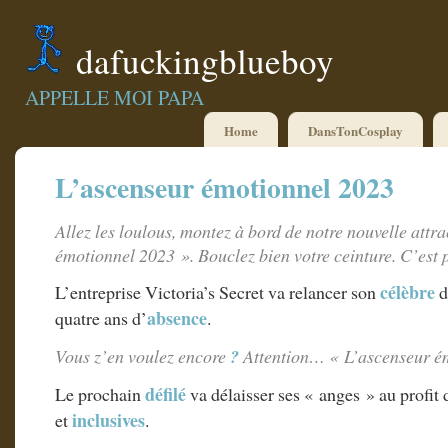
dafuckingblueboy
APPELLE MOI PAPA
Home
DansTonCosplay
L’ascenseur émotionnel 2023
Allez les loulous, montez à bord de notre nouvelle attr
émotionnel 2023 ». Bouclez bien votre ceinture. C’est 
célèbre
L’entreprise Victoria’s Secret va relancer son
d
absence
quatre ans d’
.
Vous z’en voulez encore
?
Attention… « L’ascenseur é
défilé
Le prochain
va délaisser ses « anges » au profit 
inclusives
et
.