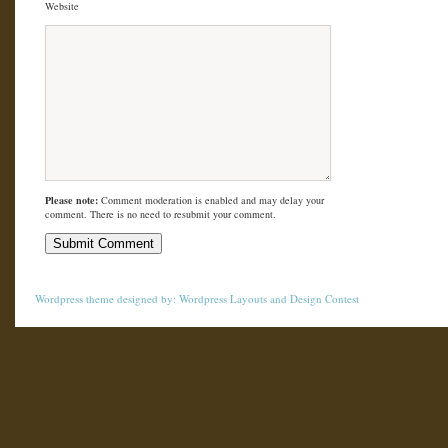
Website
Please note:
Comment moderation is enabled and may delay your
comment. There is no need to resubmit your comment.
Wordpress theme
designed by:
Wordpress Layouts
and
Design Contest