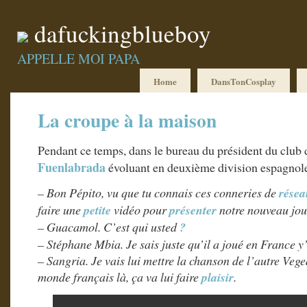
dafuckingblueboy
APPELLE MOI PAPA
Home
DansTonCosplay
La croupe à la maison
Pendant ce temps, dans le bureau du président du club 
Fuenlabrada
évoluant en deuxième division espagnole
– Bon Pépito, vu que tu connais ces conneries de
résea
faire une
petite
vidéo pour
présenter
notre nouveau jo
– Guacamol. C’est qui usted
?
– Stéphane Mbia. Je sais juste qu’il a joué en France y
– Sangria. Je vais lui mettre la chanson de l’autre Ve
monde français là, ça va lui faire
plaisir
.