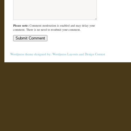
Please note:
Comment moderation is enabled and may delay your
comment. There is no need to resubmit your comment.
Wordpress theme
designed by:
Wordpress Layouts
and
Design Contest