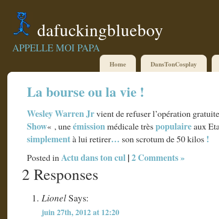
dafuckingblueboy
APPELLE MOI PAPA
Home
DansTonCosplay
La bourse ou la vie !
Wesley Warren Jr
vient de refuser l’opération gratuite
Show
émission
populaire
« , une
médicale très
aux Eta
simplement
…
!
à lui retirer
son scrotum de 50 kilos
Actu dans ton cul
|
2 Comments »
Posted in
2 Responses
Lionel
Says:
juin 27th, 2012 at 12:20