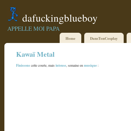
dafuckingblueboy
APPELLE MOI PAPA
Home
DansTonCosplay
Kawaï Metal
Finissons
intense
musique
cette courte, mais
, semaine en
: