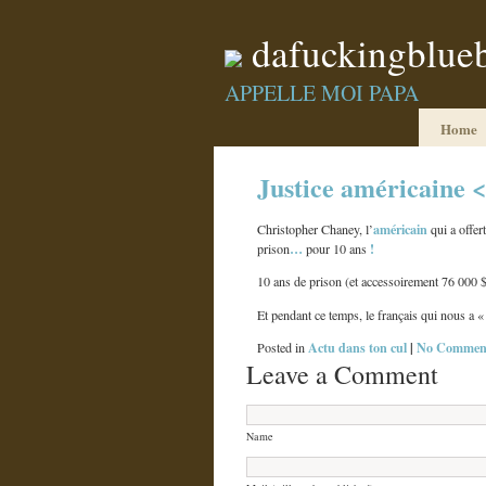
dafuckingblue
APPELLE MOI PAPA
Home
Justice américaine <
américain
Christopher Chaney, l’
qui a offe
…
!
prison
pour 10 ans
10 ans de prison (et accessoirement 76 000
Et pendant ce temps, le français qui nous a «
Actu dans ton cul
|
No Comment
Posted in
Leave a Comment
Name