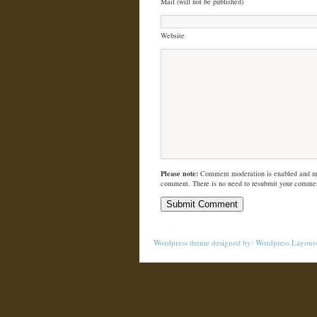
Mail (will not be published)
Website
Please note:
Comment moderation is enabled and m
comment. There is no need to resubmit your comme
Wordpress theme
designed by:
Wordpress Layout