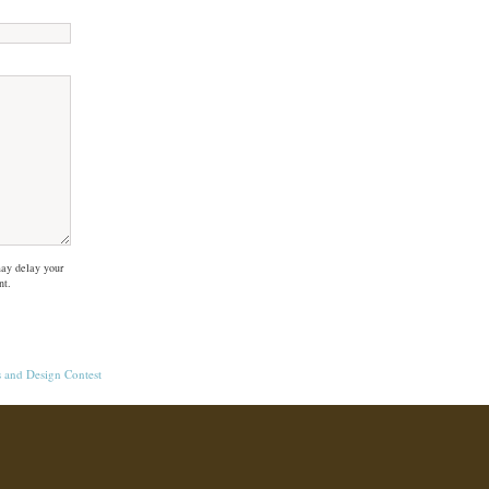
ay delay your
nt.
s
and
Design Contest