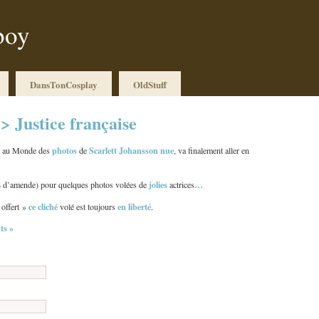
boy
DansTonCosplay
OldStuff
> Justice française
photos
Scarlett Johansson nue
rt au Monde des
de
, va finalement aller en
jolies
…
 $ d’amende) pour quelques photos volées de
actrices
ce cliché
en liberté
 offert »
volé est toujours
.
s »