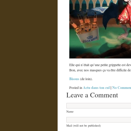
Elle qui n’était qu’une petite grippette est 
Bon, avec nos masques ça va être difficile 
Bisous
(de loin).
Actu dans ton cul
|
No Comment
Posted in
Leave a Comment
Name
Mail (will not be published)