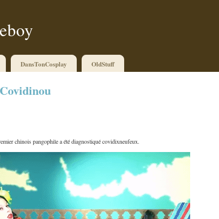
ueboy
DansTonCosplay
OldStuff
 Covidinou
premier chinois pangophile a été diagnostiqué covidixneufeux.