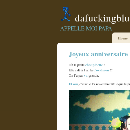
dafuckingbl
APPELLE MOI PAPA
Home
Joyeux anniversaire
choupinette
Oh la petite
!
Covidinou
Elle a déjà 1 an la
!!!
vu
On l’a pas
grandir.
Et oui
, c’était le 17 novembre 2019 que le 