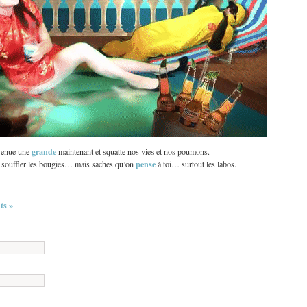
grande
devenue une
maintenant et squatte nos vies et nos poumons.
pense
de souffler les bougies… mais saches qu’on
à toi… surtout les labos.
s »