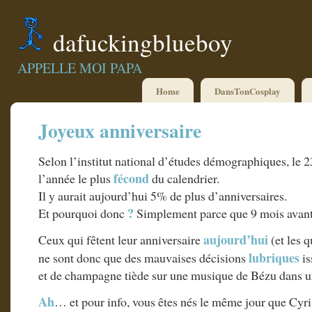
dafuckingblueboy
APPELLE MOI PAPA
Home
DansTonCosplay
Joyeux anniversaire
Selon l’institut national d’études démographiques, le 2
fécond
l’année le plus
du calendrier.
Il y aurait aujourd’hui 5% de plus d’anniversaires.
?
Et pourquoi donc
Simplement parce que 9 mois avant 
aujourd’hui
Ceux qui fêtent leur anniversaire
(et les q
lubriques
ne sont donc que des mauvaises décisions
is
et de champagne tiède sur une musique de Bézu dans u
Ah
… et pour info, vous êtes nés le même jour que C