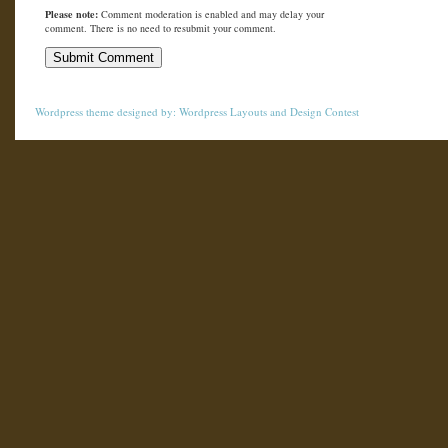
Please note:
Comment moderation is enabled and may delay your
comment. There is no need to resubmit your comment.
Wordpress theme
designed by:
Wordpress Layouts
and
Design Contest