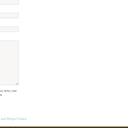
ay delay your
nt.
s
and
Design Contest