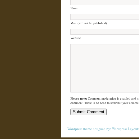
Name
Mail (will not be published)
Website
Please note:
Comment moderation is enabled and m
comment. There is no need to resubmit your comme
Wordpress theme
designed by:
Wordpress Layout