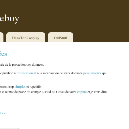
ueboy
DansTonCosplay
OldStuff
ées
ale de la protection des données.
utilisation
personnelles
population à l’
et à la sécurisation de leurs données
qui
simples
nement trop
et répétitifs.
copine
iant et le mot de passe du compte iCloud ou Gmail de votre
et je vous dirai
s »