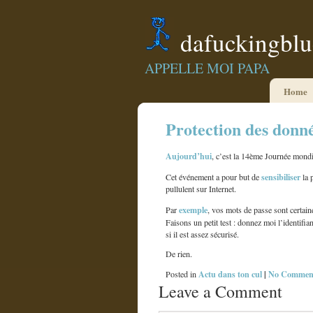
dafuckingbl
APPELLE MOI PAPA
Home
Protection des donn
Aujourd’hui
, c’est la 14ème Journée mondi
sensibiliser
Cet événement a pour but de
la 
pullulent sur Internet.
exemple
Par
, vos mots de passe sont certai
Faisons un petit test : donnez moi l’identif
si il est assez sécurisé.
De rien.
Actu dans ton cul
|
No Comment
Posted in
Leave a Comment